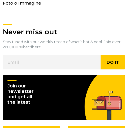
Foto o Immagine
Never miss out
Stay tuned with our weekly recap of what’s hot & cool. Join over
260,000 subscribers!
DO IT
Join our
newsletter
and get all
the latest