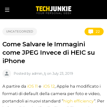
22
UNCATEGORIZED
Come Salvare le Immagini
come JPEG Invece di HEIC su
iPhone
Posted by admin_tj on July 23, 2019
A partire da
iOS 11
e
iOS 12
, Apple ha modificato i
formati di default della camera per foto e video,
portandoli ai nuovi standard “
high efficiency
“. Per